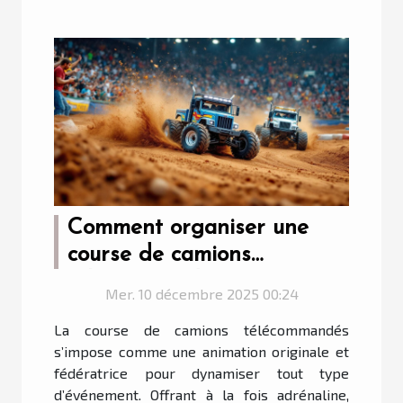
Comment organiser une
course de camions
télécommandés pour
Mer. 10 décembre 2025 00:24
dynamiser votre événement
La course de camions télécommandés
?
s’impose comme une animation originale et
fédératrice pour dynamiser tout type
d’événement. Offrant à la fois adrénaline,