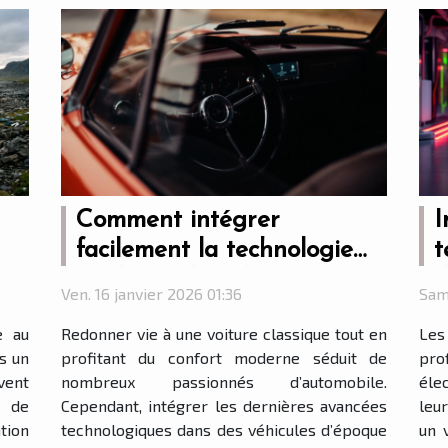
Comment intégrer
I
facilement la technologie
t
024
moderne dans les voitures
d
Ven. 16 janvier 2026 01:36
Sam
classiques ?
e au
Redonner vie à une voiture classique tout en
Les
ès un
profitant du confort moderne séduit de
pro
vent
nombreux passionnés d’automobile.
éle
 de
Cependant, intégrer les dernières avancées
leu
ion
technologiques dans des véhicules d’époque
un v