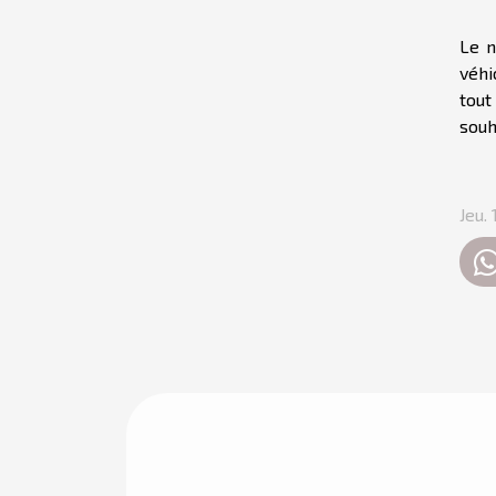
Le n
véhi
tout
souh
Jeu.