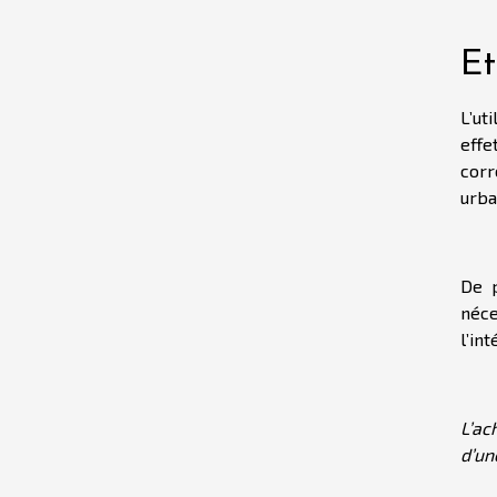
Et
L’ut
effe
corr
urba
De p
néce
l’in
L’ac
d’un