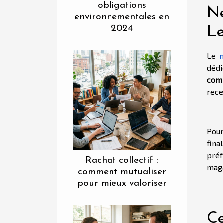
obligations
Ne
environnementales en
2024
Le
Le
dédi
com
rece
Pour
fina
préf
Rachat collectif :
maga
comment mutualiser
pour mieux valoriser
Ce