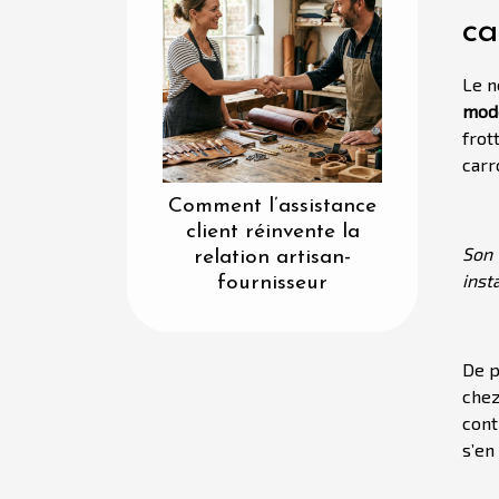
ca
Le n
mod
frot
carr
Comment l’assistance
client réinvente la
Son 
relation artisan-
inst
fournisseur
De p
chez
cont
s’en