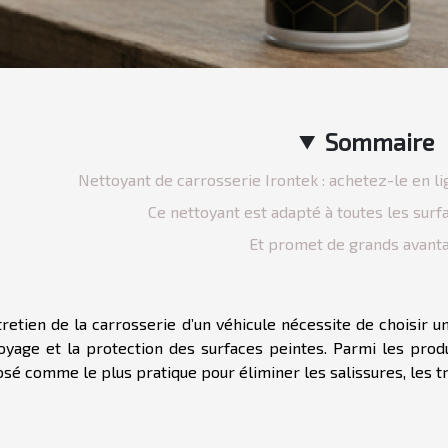
Sommaire
Nettoyant de carrosserie Irontek : achetez-le en li
Ce nettoyant est adapté à toutes les surf
Et promet de grands avanta
tretien de la carrosserie d’un véhicule nécessite de choisir u
oyage et la protection des surfaces peintes. Parmi les produ
sé comme le plus pratique pour éliminer les salissures, les tr