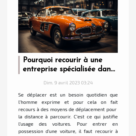
Pourquoi recourir à une
entreprise spécialisée dans
la vente de voiture de
Dim. 9 avril 2023 03:24
collection, sport et prestige
Se déplacer est un besoin quotidien que
?
l'homme exprime et pour cela on fait
recours à des moyens de déplacement pour
la distance à parcourir. C'est ce qui justifie
l'usage des voitures. Pour entrer en
possession d’une voiture, il faut recourir à